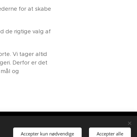
ederne for at skabe
 de rigtige valg af
te. Vi tager altid
eri. Derfor er det
d mål og
 Saltum
 - buje@buje.dk
Accepter kun nødvendige
Accepter alle