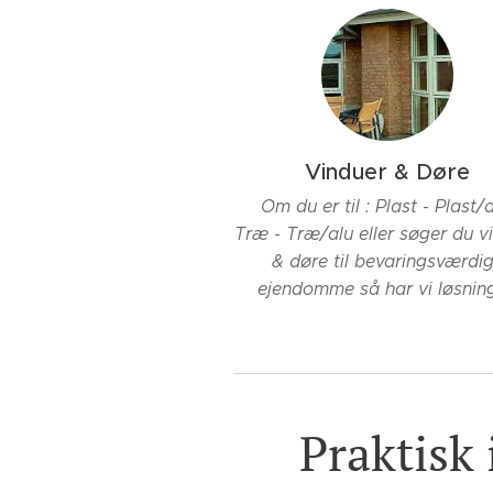
Vinduer & Døre
Om du er til : Plast - Plast/a
Træ - Træ/alu eller søger du v
& døre til bevaringsværdi
ejendomme så har vi løsnin
Praktisk 