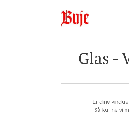
Glas - 
Er dine vindue
Så kunne vi må