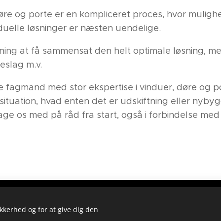
øre og porte er en kompliceret proces, hvor muligh
iduelle løsninger er næsten uendelige.
ning at få sammensat den helt optimale løsning, med
beslag m.v.
 fagmand med stor ekspertise i vinduer, døre og por
ituation, hvad enten det er udskiftning eller nybygg
tage os med på råd fra start, også i forbindelse me
las - Vinduer & Døre - Fælledvej 52, 9493
ikkerhed og for at give dig den
98 88 73 56 / +45 40 68 35 00 (Jens Chr. Buje)