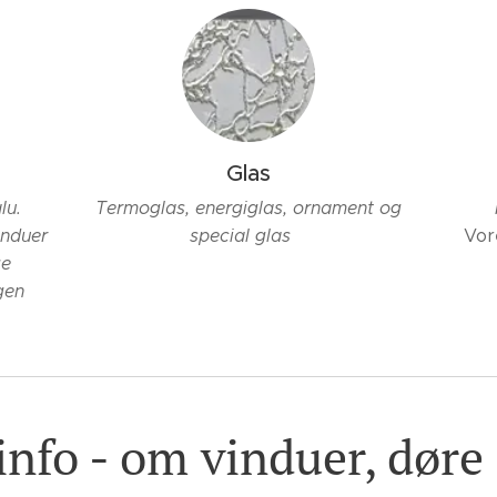
Glas
lu.
Termoglas, energiglas, ornament og
induer
special glas
Vor
ge
gen
info - om vinduer, døre