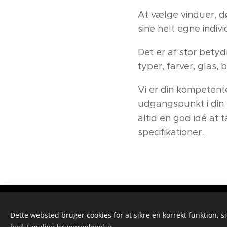
At vælge vinduer, d
sine helt egne indiv
Det er af stor betyd
typer, farver, glas, 
Vi er din kompetente
udgangspunkt i din s
altid en god idé at 
specifikationer.
Buje G
Dette websted bruger cookies for at sikre en korrekt funktion, s
Kontakt : +45 